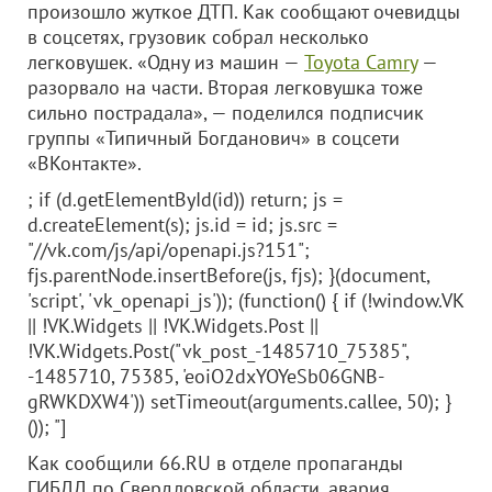
произошло жуткое ДТП. Как сообщают очевидцы
в соцсетях, грузовик собрал несколько
легковушек. «Одну из машин —
Toyota Camry
—
разорвало на части. Вторая легковушка тоже
сильно пострадала», — поделился подписчик
группы «Типичный Богданович» в соцсети
«ВКонтакте».
; if (d.getElementById(id)) return; js =
d.createElement(s); js.id = id; js.src =
"//vk.com/js/api/openapi.js?151";
fjs.parentNode.insertBefore(js, fjs); }(document,
'script', 'vk_openapi_js')); (function() { if (!window.VK
|| !VK.Widgets || !VK.Widgets.Post ||
!VK.Widgets.Post("vk_post_-1485710_75385",
-1485710, 75385, 'eoiO2dxYOYeSb06GNB-
gRWKDXW4')) setTimeout(arguments.callee, 50); }
()); "]
Как сообщили 66.RU в отделе пропаганды
ГИБДД по Свердловской области, авария