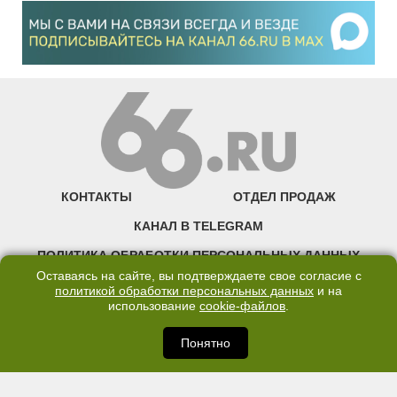
КОНТАКТЫ
ОТДЕЛ ПРОДАЖ
КАНАЛ В TELEGRAM
ПОЛИТИКА ОБРАБОТКИ ПЕРСОНАЛЬНЫХ ДАННЫХ
Оставаясь на сайте, вы подтверждаете свое согласие с
COOKIE
политикой обработки персональных данных
и на
использование
cookie-файлов
.
©2007—2025 66.RU. Воспроизведение, сообщение, доведение до всеобщего
сведения размещенных на сайте 66.RU материалов и их элементов без согласия
Понятно
правообладателя запрещено. Сетевое издание «Современный портал
Екатеринбурга — «66.ru» (18+) зарегистрировано Федеральной службой по
надзору в сфере связи, информационных технологий и массовых коммуникаций
(Роскомнадзор). Регистрационный номер ЭЛ № ФС 77 - 76634 от 02.09.2019