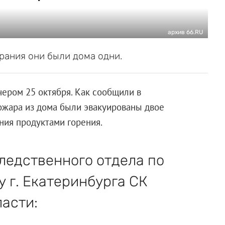
архив 66.RU
орания они были дома одни.
чером 25 октября. Как сообщили в
ожара из дома были эвакуированы двое
ения продуктами горения.
ледственного отдела по
 г. Екатеринбурга СК
асти: