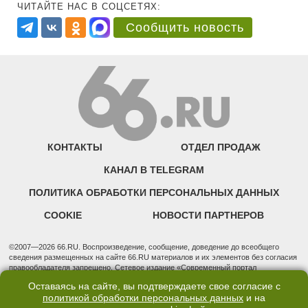
ЧИТАЙТЕ НАС В СОЦСЕТЯХ:
Сообщить новость
КОНТАКТЫ
ОТДЕЛ ПРОДАЖ
КАНАЛ В TELEGRAM
ПОЛИТИКА ОБРАБОТКИ ПЕРСОНАЛЬНЫХ ДАННЫХ
COOKIE
НОВОСТИ ПАРТНЕРОВ
©2007—2026 66.RU. Воспроизведение, сообщение, доведение до всеобщего
сведения размещенных на сайте 66.RU материалов и их элементов без согласия
правообладателя запрещено. Сетевое издание «Современный портал
Екатеринбурга — «66.ru» (18+) зарегистрировано Федеральной службой по
Оставаясь на сайте, вы подтверждаете свое согласие с
надзору в сфере связи, информационных технологий и массовых коммуникаций
политикой обработки персональных данных
и на
(Роскомнадзор). Регистрационный номер ЭЛ № ФС 77 - 76634 от 02.09.2019