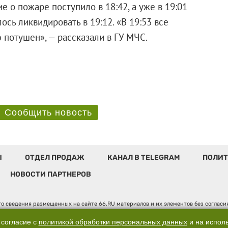
е о пожаре поступило в 18:42, а уже в 19:01
сь ликвидировать в 19:12. «В 19:53 все
потушен», — рассказали в ГУ МЧС.
Сообщить новость
Ы
ОТДЕЛ ПРОДАЖ
КАНАЛ В TELEGRAM
ПОЛИТ
НОВОСТИ ПАРТНЕРОВ
о сведения размещенных на сайте 66.RU материалов и их элементов без соглас
 по надзору в сфере связи, информационных технологий и массовых коммуникаци
". Юридический адрес: 620014, Свердловская обл., г. Екатеринбург, ул. Бориса 
 согласие с
политикой обработки персональных данных
и на испол
, д. 3, оф. 7015, +7 (343) 288-50-66 info@news.66.ru Главный редактор: Шлыков 