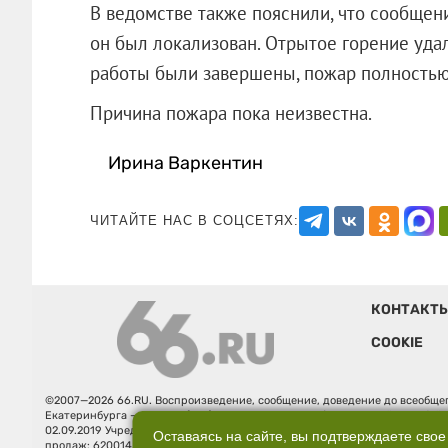
В ведомстве также пояснили, что сообщени
он был локализован. Отрытое горение удало
работы были завершены, пожар полностью 
Причина пожара пока неизвестна.
Ирина Варкентин
ЧИТАЙТЕ НАС В СОЦСЕТЯХ:
КОНТАКТ
COOKIE
©2007—2026 66.RU. Воспроизведение, сообщение, доведение до всеобщег
Екатеринбурга — «66.ru» (18+) зарегистрировано Федеральной службой
02.09.2019 Учредитель: Общество с ограниченной ответственностью "66.ру
Оставаясь на сайте, вы подтверждаете свое
продаж: 620014, Свердловская обл., г. Екатеринбург, ул. Бориса Ельцина