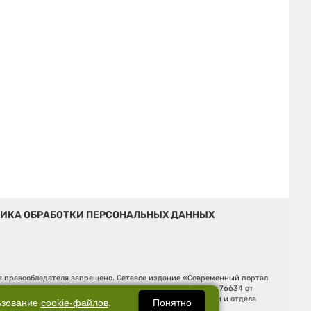
ИКА ОБРАБОТКИ ПЕРСОНАЛЬНЫХ ДАННЫХ
ия правообладателя запрещено. Сетевое издание «Современный портал
й (Роскомнадзор). Регистрационный номер ЭЛ № ФС 77 - 76634 от
Ельцина, строение 3, оф. 7015 Фактический адрес редакции и отдела
Понятно
ьзование
cookie-файлов
.
Дмитрий Владимирович