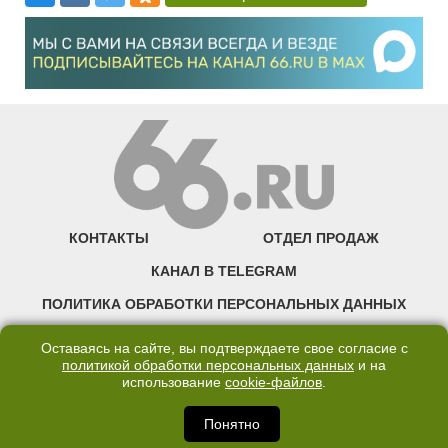
КОНТАКТЫ
ОТДЕЛ ПРОДАЖ
КАНАЛ В TELEGRAM
ПОЛИТИКА ОБРАБОТКИ ПЕРСОНАЛЬНЫХ ДАННЫХ
COOKIE
Оставаясь на сайте, вы подтверждаете свое согласие с
политикой обработки персональных данных
и на
использование
cookie-файлов
.
©2007—2025 66.RU. Воспроизведение, сообщение, доведение до всеобщего
сведения размещенных на сайте 66.RU материалов и их элементов без согласия
правообладателя запрещено. Сетевое издание «Современный портал
Понятно
Екатеринбурга — «66.ru» (18+) зарегистрировано Федеральной службой по
надзору в сфере связи, информационных технологий и массовых коммуникаций