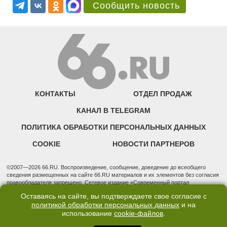
Сообщить новость
КОНТАКТЫ
ОТДЕЛ ПРОДАЖ
КАНАЛ В TELEGRAM
ПОЛИТИКА ОБРАБОТКИ ПЕРСОНАЛЬНЫХ ДАННЫХ
COOKIE
НОВОСТИ ПАРТНЕРОВ
©2007—2026 66.RU. Воспроизведение, сообщение, доведение до всеобщего
сведения размещенных на сайте 66.RU материалов и их элементов без согласия
правообладателя запрещено. Сетевое издание «Современный портал
Екатеринбурга — «66.ru» (18+) зарегистрировано Федеральной службой по
Оставаясь на сайте, вы подтверждаете свое согласие с
надзору в сфере связи, информационных технологий и массовых коммуникаций
политикой обработки персональных данных
и на
(Роскомнадзор). Регистрационный номер ЭЛ № ФС 77 - 76634 от 02.09.2019
использование
cookie-файлов
.
Учредитель: Общество с ограниченной ответственностью "66.ру". Юридический
адрес: 620014, Свердловская обл., г. Екатеринбург, ул. Бориса Ельцина, строение