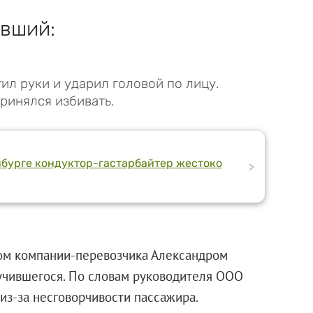
авший:
ил руки и ударил головой по лицу.
ринялся избивать.
инбурге кондуктор-гастарбайтер жестоко
>
ром компании-перевозчика Александром
учившегося. По словам руководителя
ООО
из-за несговорчивости пассажира.