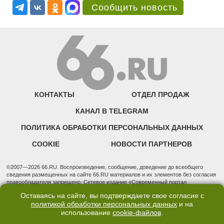
Сообщить новость
КОНТАКТЫ
ОТДЕЛ ПРОДАЖ
КАНАЛ В TELEGRAM
ПОЛИТИКА ОБРАБОТКИ ПЕРСОНАЛЬНЫХ ДАННЫХ
COOKIE
НОВОСТИ ПАРТНЕРОВ
©2007—2026 66.RU. Воспроизведение, сообщение, доведение до всеобщего
сведения размещенных на сайте 66.RU материалов и их элементов без согласия
правообладателя запрещено. Сетевое издание «Современный портал
Екатеринбурга — «66.ru» (18+) зарегистрировано Федеральной службой по
Оставаясь на сайте, вы подтверждаете свое согласие с
надзору в сфере связи, информационных технологий и массовых коммуникаций
политикой обработки персональных данных
и на
(Роскомнадзор). Регистрационный номер ЭЛ № ФС 77 - 76634 от 02.09.2019
использование
cookie-файлов
.
Учредитель: Общество с ограниченной ответственностью "66.ру". Юридический
адрес: 620014, Свердловская обл., г. Екатеринбург, ул. Бориса Ельцина, строение