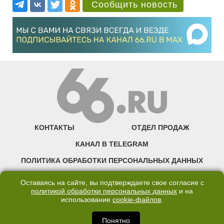
Сообщить новость
КОНТАКТЫ
ОТДЕЛ ПРОДАЖ
КАНАЛ В TELEGRAM
ПОЛИТИКА ОБРАБОТКИ ПЕРСОНАЛЬНЫХ ДАННЫХ
COOKIE
Оставаясь на сайте, вы подтверждаете свое согласие с
политикой обработки персональных данных
и на
использование
cookie-файлов
.
©2007—2025 66.RU. Воспроизведение, сообщение, доведение до всеобщего
сведения размещенных на сайте 66.RU материалов и их элементов без согласия
правообладателя запрещено. Сетевое издание «Современный портал
Понятно
Екатеринбурга — «66.ru» (18+) зарегистрировано Федеральной службой по