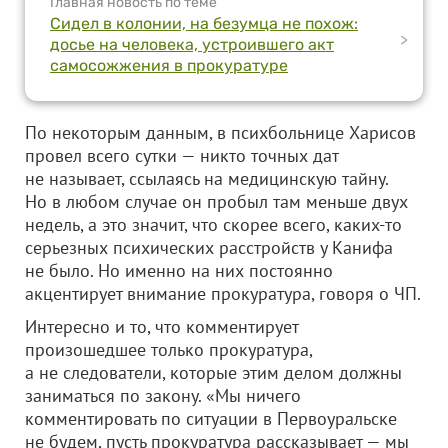
Главная новость по теме
Сидел в колонии, на безумца не похож:
>
досье на человека, устроившего акт
самосожжения в прокуратуре
По некоторым данным, в психбольнице Харисов
провел всего сутки — никто точных дат
не называет, ссылаясь на медицинскую тайну.
Но в любом случае он пробыл там меньше двух
недель, а это значит, что скорее всего, каких-то
серьезных психических расстройств у Канифа
не было. Но именно на них постоянно
акцентирует внимание прокуратура, говоря о ЧП.
Интересно и то, что комментирует
произошедшее только прокуратура,
а не следователи, которые этим делом должны
заниматься по закону. «Мы ничего
комментировать по ситуации в Первоуральске
не будем, пусть прокуратура рассказывает — мы