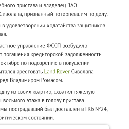
ебного пристава и владелец
ЗАО
Сиволапа, признанный потерпевшим по делу.
л в удовлетворении ходатайства защитников
ая.
ластное управление ФССП возбудило
от погашения кредиторской задолженности
в октябре по подозрению в покушении
пытался арестовать
Land Rover
Сиволапа
еред Владимиром Ромасом.
одну из своих квартир, схватил тяжелую
 восьмого этажа в голову пристава.
вмы пострадавший был доставлен в ГКБ №24,
критическом состоянии.