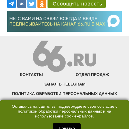
Сообщить новость
КОНТАКТЫ
ОТДЕЛ ПРОДАЖ
КАНАЛ В TELEGRAM
ПОЛИТИКА ОБРАБОТКИ ПЕРСОНАЛЬНЫХ ДАННЫХ
COOKIE
Оставаясь на сайте, вы подтверждаете свое согласие с
политикой обработки персональных данных
и на
использование
cookie-файлов
.
©2007—2025 66.RU. Воспроизведение, сообщение, доведение до всеобщего
сведения размещенных на сайте 66.RU материалов и их элементов без согласия
правообладателя запрещено. Сетевое издание «Современный портал
Понятно