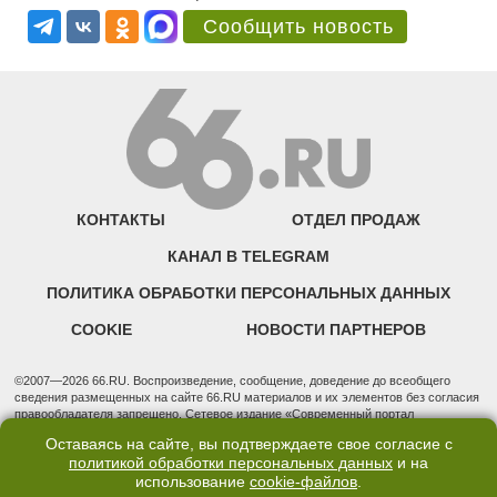
Сообщить новость
КОНТАКТЫ
ОТДЕЛ ПРОДАЖ
КАНАЛ В TELEGRAM
ПОЛИТИКА ОБРАБОТКИ ПЕРСОНАЛЬНЫХ ДАННЫХ
COOKIE
НОВОСТИ ПАРТНЕРОВ
©2007—2026 66.RU. Воспроизведение, сообщение, доведение до всеобщего
сведения размещенных на сайте 66.RU материалов и их элементов без согласия
правообладателя запрещено. Сетевое издание «Современный портал
Екатеринбурга — «66.ru» (18+) зарегистрировано Федеральной службой по
Оставаясь на сайте, вы подтверждаете свое согласие с
надзору в сфере связи, информационных технологий и массовых коммуникаций
политикой обработки персональных данных
и на
(Роскомнадзор). Регистрационный номер ЭЛ № ФС 77 - 76634 от 02.09.2019
использование
cookie-файлов
.
Учредитель: Общество с ограниченной ответственностью "66.ру". Юридический