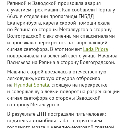
Репиной и Заводской произошла авария
с участием трех машин. Как сообщили Порталу
66.ru в отделении пропаганды ГИБДД
Екатеринбурга, карета скорой помощи ехала
по Репина со стороны Металлургов в сторону
Волгоградской с включенными спецсигналами
и проезжала перекресток на запрещающий
сигнал светофора. В этот момент
Lada Priora
поворачивала на зеленый свет с улицы Начдива
Васильева на Репина в сторону Волгоградской.
Машина скорой врезалась в отечественную
легковушку, которую от удара отбросило
на
Hyundai Sonata
, стояшую на перекрестке
и совершавшую левый поворот на разрешающий
сигнал светофора со стороны Заводской
в сторону Металлургов.
В результате ДТП пострадали пять человек:
водитель автомобиля Lada с сотрясением
головного мозга и черепно-мозговой травмой