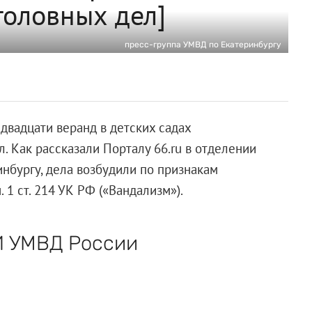
головных дел]
пресс-группа УМВД по Екатеринбургу
двадцати веранд в детских садах
л. Как рассказали Порталу 66.ru в отделении
нбургу, дела возбудили по признакам
 1 ст. 214 УК РФ («Вандализм»).
И УМВД России