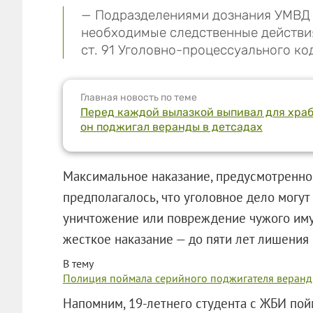
— Подразделениями дознания УМВД 
необходимые следственные действи
ст. 91 Уголовно-процессуального к
Главная новость по теме
Перед каждой вылазкой выпивал для храб
он поджигал веранды в детсадах
Максимальное наказание, предусмотренное 
предполагалось, что уголовное дело могут
уничтожение или повреждение чужого иму
жесткое наказание — до пяти лет лишения
В тему
Полиция поймала серийного поджигателя веранд 
Напомним, 19-летнего студента с ЖБИ пой