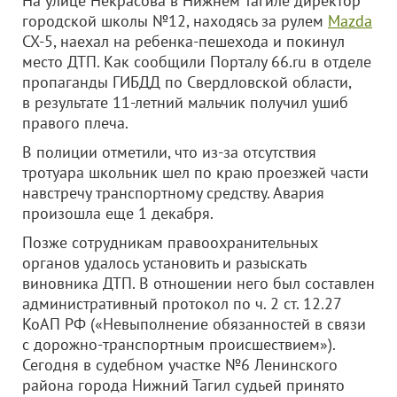
На улице Некрасова в Нижнем Тагиле директор
городской школы №12, находясь за рулем
Mazda
CX-5, наехал на ребенка-пешехода и покинул
место ДТП. Как сообщили Порталу 66.ru в отделе
пропаганды ГИБДД по Свердловской области,
в результате 11-летний мальчик получил ушиб
правого плеча.
В полиции отметили, что из-за отсутствия
тротуара школьник шел по краю проезжей части
навстречу транспортному средству. Авария
произошла еще 1 декабря.
Позже сотрудникам правоохранительных
органов удалось установить и разыскать
виновника ДТП. В отношении него был составлен
административный протокол по ч. 2 ст. 12.27
КоАП РФ («Невыполнение обязанностей в связи
с дорожно-транспортным происшествием»).
Сегодня в судебном участке №6 Ленинского
района города Нижний Тагил судьей принято