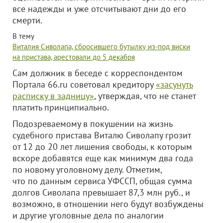
все надежды и уже отсчитывают дни до его
смерти.
В тему
Виталия Сиволапа, сбросившего бутылку из-под виски
на пристава, арестовали до 5 декабря
Сам должник в беседе с корреспондентом
Портала 66.ru советовал кредитору
«засунуть
расписку в задницу»
, утверждая, что не станет
платить принципиально.
Подозреваемому в покушении на жизнь
судебного пристава Виталю Сиволапу грозит
от 12 до 20 лет лишения свободы, к которым
вскоре добавятся еще как минимум два года
по новому уголовному делу. Отметим,
что по данным сервиса УФССП, общая сумма
долгов Сиволапа превышает 87,3 млн руб., и
возможно, в отношении него будут возбуждены
и другие уголовные дела по аналогии