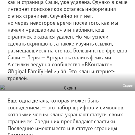
как и страница Саши, уже удалена. Однако в кэше
интернет-поисковиков осталась информация
с этих страничек. Случайно или нет,
но через некоторое время после того, как мы
начали «расшаривать» эти паблики, кэш
страничек оказался удален. Но мы успели
сделать скриншоты, а также изучить ссылки,
размещавшиеся на стенах. Большинство френдов
Саши — Леры — Артура оказались фейками.
А ссылки ведут на сообщество «ВКонтакте»
Øřïģîņãl Fâmíľÿ Ħøłŧƶ₥ãñ. Это клан интернет-
троллей.
Скрин
Еще одна деталь, которая может быть
совпадением, — это набор шрифтов и символов,
которыми члены клана украшают статусы своих
страничек. Среди них преобладают свастики.
Последние имеют место и в статусе страницы