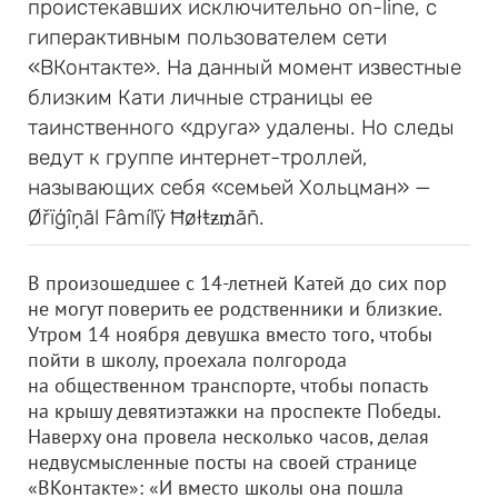
проистекавших исключительно on-line, с
гиперактивным пользователем сети
«ВКонтакте». На данный момент известные
близким Кати личные страницы ее
таинственного «друга» удалены. Но следы
ведут к группе интернет-троллей,
называющих себя «семьей Хольцман» —
Øřïģîņãl Fâmíľÿ Ħøłŧƶ₥ãñ.
В произошедшее с 14-летней Катей до сих пор
не могут поверить ее родственники и близкие.
Утром 14 ноября девушка вместо того, чтобы
пойти в школу, проехала полгорода
на общественном транспорте, чтобы попасть
на крышу девятиэтажки на проспекте Победы.
Наверху она провела несколько часов, делая
недвусмысленные посты на своей странице
«ВКонтакте»: «И вместо школы она пошла