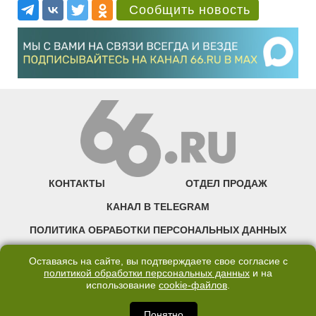
Сообщить новость
КОНТАКТЫ
ОТДЕЛ ПРОДАЖ
КАНАЛ В TELEGRAM
ПОЛИТИКА ОБРАБОТКИ ПЕРСОНАЛЬНЫХ ДАННЫХ
COOKIE
Оставаясь на сайте, вы подтверждаете свое согласие с
политикой обработки персональных данных
и на
использование
cookie-файлов
.
©2007—2025 66.RU. Воспроизведение, сообщение, доведение до всеобщего
сведения размещенных на сайте 66.RU материалов и их элементов без согласия
правообладателя запрещено. Сетевое издание «Современный портал
Понятно