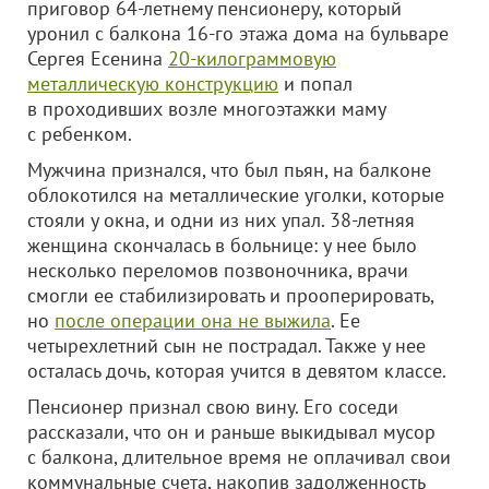
приговор 64-летнему пенсионеру, который
уронил с балкона 16-го этажа дома на бульваре
Сергея Есенина
20-килограммовую
металлическую конструкцию
и попал
в проходивших возле многоэтажки маму
с ребенком.
Мужчина признался, что был пьян, на балконе
облокотился на металлические уголки, которые
стояли у окна, и одни из них упал. 38-летняя
женщина скончалась в больнице: у нее было
несколько переломов позвоночника, врачи
смогли ее стабилизировать и прооперировать,
но
после операции она не выжила
. Ее
четырехлетний сын не пострадал. Также у нее
осталась дочь, которая учится в девятом классе.
Пенсионер признал свою вину. Его соседи
рассказали, что он и раньше выкидывал мусор
с балкона, длительное время не оплачивал свои
коммунальные счета, накопив задолженность