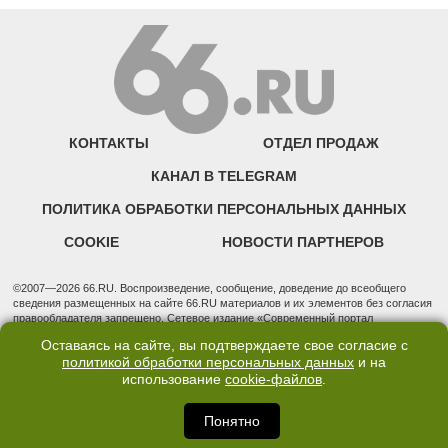
КОНТАКТЫ
ОТДЕЛ ПРОДАЖ
КАНАЛ В TELEGRAM
ПОЛИТИКА ОБРАБОТКИ ПЕРСОНАЛЬНЫХ ДАННЫХ
COOKIE
НОВОСТИ ПАРТНЕРОВ
©2007—2026 66.RU. Воспроизведение, сообщение, доведение до всеобщего
сведения размещенных на сайте 66.RU материалов и их элементов без согласия
правообладателя запрещено. Сетевое издание «Современный портал
Екатеринбурга — «66.ru» (18+) зарегистрировано Федеральной службой по
Оставаясь на сайте, вы подтверждаете свое согласие с
надзору в сфере связи, информационных технологий и массовых коммуникаций
политикой обработки персональных данных
и на
(Роскомнадзор). Регистрационный номер ЭЛ № ФС 77 - 76634 от 02.09.2019
использование
cookie-файлов
.
Учредитель: Общество с ограниченной ответственностью "66.ру". Юридический
адрес: 620014, Свердловская обл., г. Екатеринбург, ул. Бориса Ельцина, строение
3, оф. 7015 Фактический адрес редакции и отдела продаж: 620014, Свердловская
Понятно
обл., г. Екатеринбург, ул. Бориса Ельцина, д. 3, оф. 7015, +7 (343) 288-50-66
info@news.66.ru Главный редактор: Шлыков Дмитрий Владимирович