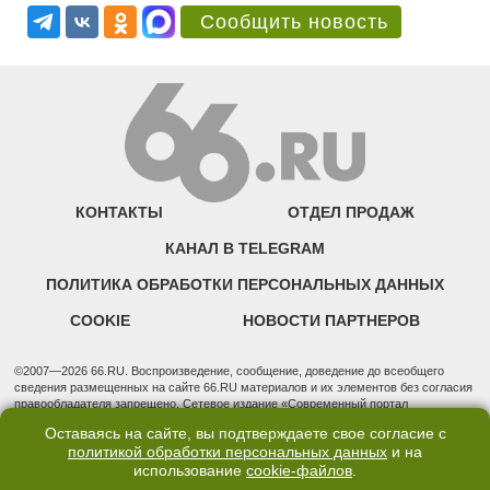
Сообщить новость
КОНТАКТЫ
ОТДЕЛ ПРОДАЖ
КАНАЛ В TELEGRAM
ПОЛИТИКА ОБРАБОТКИ ПЕРСОНАЛЬНЫХ ДАННЫХ
COOKIE
НОВОСТИ ПАРТНЕРОВ
©2007—2026 66.RU. Воспроизведение, сообщение, доведение до всеобщего
сведения размещенных на сайте 66.RU материалов и их элементов без согласия
правообладателя запрещено. Сетевое издание «Современный портал
Екатеринбурга — «66.ru» (18+) зарегистрировано Федеральной службой по
Оставаясь на сайте, вы подтверждаете свое согласие с
надзору в сфере связи, информационных технологий и массовых коммуникаций
политикой обработки персональных данных
и на
(Роскомнадзор). Регистрационный номер ЭЛ № ФС 77 - 76634 от 02.09.2019
использование
cookie-файлов
.
Учредитель: Общество с ограниченной ответственностью "66.ру". Юридический
адрес: 620014, Свердловская обл., г. Екатеринбург, ул. Бориса Ельцина, строение