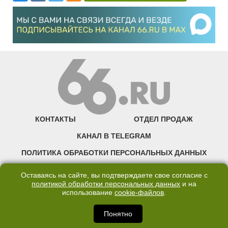
КОНТАКТЫ
ОТДЕЛ ПРОДАЖ
КАНАЛ В TELEGRAM
ПОЛИТИКА ОБРАБОТКИ ПЕРСОНАЛЬНЫХ ДАННЫХ
COOKIE
Оставаясь на сайте, вы подтверждаете свое согласие с
политикой обработки персональных данных
и на
использование
cookie-файлов
.
©2007—2025 66.RU. Воспроизведение, сообщение, доведение до всеобщего
сведения размещенных на сайте 66.RU материалов и их элементов без согласия
правообладателя запрещено. Сетевое издание «Современный портал
Понятно
Екатеринбурга — «66.ru» (18+) зарегистрировано Федеральной службой по
надзору в сфере связи, информационных технологий и массовых коммуникаций