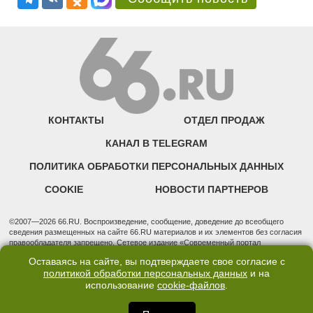
КОНТАКТЫ
ОТДЕЛ ПРОДАЖ
КАНАЛ В TELEGRAM
ПОЛИТИКА ОБРАБОТКИ ПЕРСОНАЛЬНЫХ ДАННЫХ
COOKIE
НОВОСТИ ПАРТНЕРОВ
©2007—2026 66.RU. Воспроизведение, сообщение, доведение до всеобщего
сведения размещенных на сайте 66.RU материалов и их элементов без согласия
правообладателя запрещено. Сетевое издание «Современный портал
Екатеринбурга — «66.ru» (18+) зарегистрировано Федеральной службой по
Оставаясь на сайте, вы подтверждаете свое согласие с
надзору в сфере связи, информационных технологий и массовых коммуникаций
политикой обработки персональных данных
и на
(Роскомнадзор). Регистрационный номер ЭЛ № ФС 77 - 76634 от 02.09.2019
использование
cookie-файлов
.
Учредитель: Общество с ограниченной ответственностью "66.ру". Юридический
адрес: 620014, Свердловская обл., г. Екатеринбург, ул. Бориса Ельцина, строение
3, оф. 7015 Фактический адрес редакции и отдела продаж: 620014, Свердловская