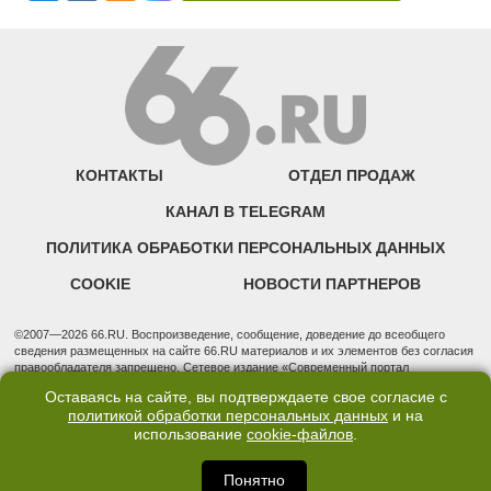
КОНТАКТЫ
ОТДЕЛ ПРОДАЖ
КАНАЛ В TELEGRAM
ПОЛИТИКА ОБРАБОТКИ ПЕРСОНАЛЬНЫХ ДАННЫХ
COOKIE
НОВОСТИ ПАРТНЕРОВ
©2007—2026 66.RU. Воспроизведение, сообщение, доведение до всеобщего
сведения размещенных на сайте 66.RU материалов и их элементов без согласия
правообладателя запрещено. Сетевое издание «Современный портал
Екатеринбурга — «66.ru» (18+) зарегистрировано Федеральной службой по
Оставаясь на сайте, вы подтверждаете свое согласие с
надзору в сфере связи, информационных технологий и массовых коммуникаций
политикой обработки персональных данных
и на
(Роскомнадзор). Регистрационный номер ЭЛ № ФС 77 - 76634 от 02.09.2019
использование
cookie-файлов
.
Учредитель: Общество с ограниченной ответственностью "66.ру". Юридический
адрес: 620014, Свердловская обл., г. Екатеринбург, ул. Бориса Ельцина, строение
3, оф. 7015 Фактический адрес редакции и отдела продаж: 620014, Свердловская
Понятно
обл., г. Екатеринбург, ул. Бориса Ельцина, д. 3, оф. 7015, +7 (343) 288-50-66