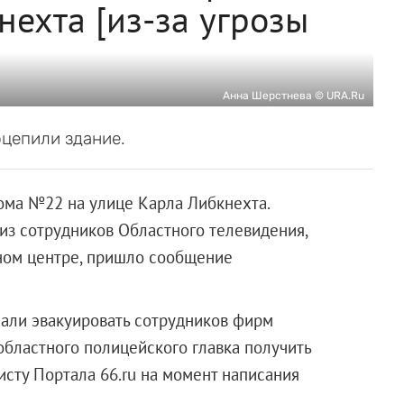
нехта [из-за угрозы
Анна Шерстнева © URA.Ru
цепили здание.
ома №22 на улице Карла Либкнехта.
 из сотрудников Областного телевидения,
сном центре, пришло сообщение
чали эвакуировать сотрудников фирм
областного полицейского главка получить
сту Портала 66.ru на момент написания