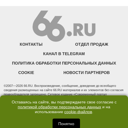
КОНТАКТЫ
ОТДЕЛ ПРОДАЖ
КАНАЛ В TELEGRAM
ПОЛИТИКА ОБРАБОТКИ ПЕРСОНАЛЬНЫХ ДАННЫХ
COOKIE
НОВОСТИ ПАРТНЕРОВ
©2007—2026 66.RU. Воспроизведение, сообщение, доведение до всеобщего
сведения размещенных на сайте 66.RU материалов и их элементов без согласия
правообладателя запрещено. Сетевое издание «Современный портал
Екатеринбурга — «66.ru» (18+) зарегистрировано Федеральной службой по
Оставаясь на сайте, вы подтверждаете свое согласие с
надзору в сфере связи, информационных технологий и массовых коммуникаций
политикой обработки персональных данных
и на
(Роскомнадзор). Регистрационный номер ЭЛ № ФС 77 - 76634 от 02.09.2019
использование
cookie-файлов
.
Учредитель: Общество с ограниченной ответственностью "66.ру". Юридический
адрес: 620014, Свердловская обл., г. Екатеринбург, ул. Бориса Ельцина, строение
3, оф. 7015 Фактический адрес редакции и отдела продаж: 620014, Свердловская
Понятно
обл., г. Екатеринбург, ул. Бориса Ельцина, д. 3, оф. 7015, +7 (343) 288-50-66