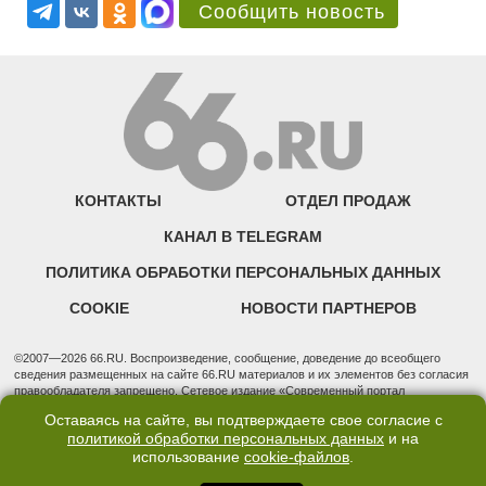
Сообщить новость
КОНТАКТЫ
ОТДЕЛ ПРОДАЖ
КАНАЛ В TELEGRAM
ПОЛИТИКА ОБРАБОТКИ ПЕРСОНАЛЬНЫХ ДАННЫХ
COOKIE
НОВОСТИ ПАРТНЕРОВ
©2007—2026 66.RU. Воспроизведение, сообщение, доведение до всеобщего
сведения размещенных на сайте 66.RU материалов и их элементов без согласия
правообладателя запрещено. Сетевое издание «Современный портал
Екатеринбурга — «66.ru» (18+) зарегистрировано Федеральной службой по
Оставаясь на сайте, вы подтверждаете свое согласие с
надзору в сфере связи, информационных технологий и массовых коммуникаций
политикой обработки персональных данных
и на
(Роскомнадзор). Регистрационный номер ЭЛ № ФС 77 - 76634 от 02.09.2019
использование
cookie-файлов
.
Учредитель: Общество с ограниченной ответственностью "66.ру". Юридический
адрес: 620014, Свердловская обл., г. Екатеринбург, ул. Бориса Ельцина, строение