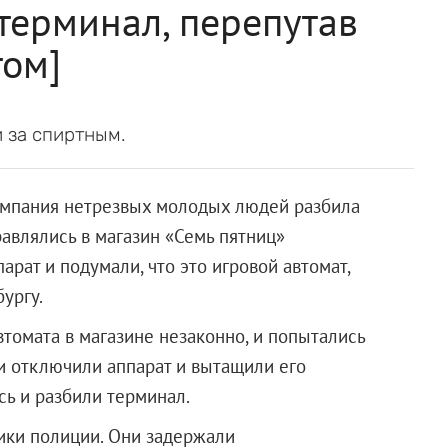
терминал, перепутав
том]
 за спиртным.
компания нетрезвых молодых людей разбила
влялись в магазин «Семь пятниц»
парат и подумали, что это игровой автомат,
ургу.
омата в магазине незаконно, и попытались
и отключили аппарат и вытащили его
сь и разбили терминал.
ики полиции. Они задержали