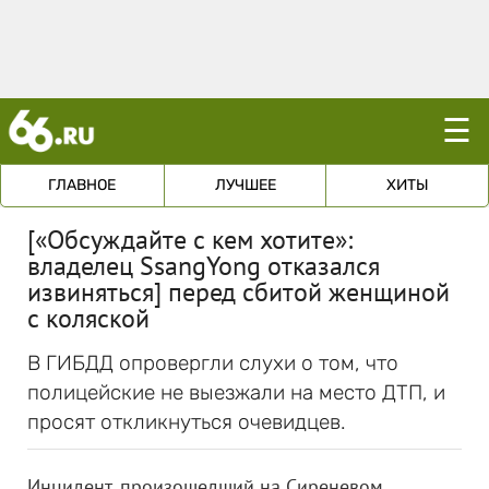
☰
ГЛАВНОЕ
ЛУЧШЕЕ
ХИТЫ
[«Обсуждайте с кем хотите»:
владелец SsangYong отказался
извиняться] перед сбитой женщиной
с коляской
В ГИБДД опровергли слухи о том, что
полицейские не выезжали на место ДТП, и
просят откликнуться очевидцев.
Инцидент, произошедший на Сиреневом