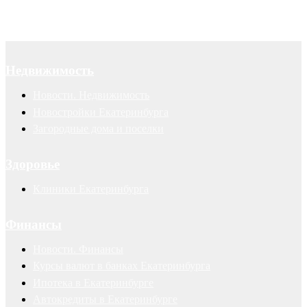
Недвижимость
Новости. Недвижимость
Новостройки Екатеринбурга
Загородные дома и поселки
Здоровье
Клиники Екатеринбурга
Финансы
Новости. Финансы
Курсы валют в банках Екатеринбурга
Ипотека в Екатеринбурге
Автокредиты в Екатеринбурге