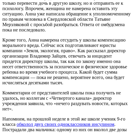
только перевести дочь в другую школу, но и отправить ее к
психологу. Впрочем, женщина не намерена оставить эту
ситуацию. Анна уже написала обращение к уполномоченному
по правам человека в Свердловской области Татьяне
Мерзляковой с просьбой разобраться. Ответа от омбудсмена
пока не последовало.
Кроме того, Анна намерена отсудить у школы компенсацию
морального вреда. Сейчас иск подготавливают юристы
компании «Земля, экология, право». Как рассказал директор
организации Владимир Зайцев, отвечать за инцидент
придется директору школы, так как по закону именно она
несет ответственность за психическое и физическое здоровье
ребенка во время учебного процесса. Какой будет сумма
компенсации — пока не решено, вероятнее всего, она будет
исчисляться десятками тысяч.
Комментарии от представителей школы пока получить не
удалось, но коллегам с «Четвертого канала» директор
учреждения заявила, что «нечего раздувать новости, которых
нет».
Напомним, на прошлой неделе в этой же школе ученик 9-го
класса
обколол двух своих одноклассников инсулином
.
Пострадали два мальчика: одному из них он вколол две дозы