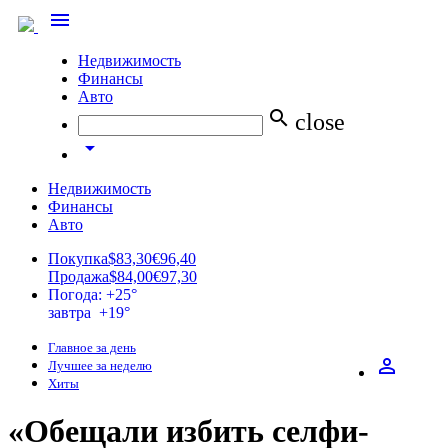
menu
Недвижимость
Финансы
Авто
search
close
arrow_drop_down
Недвижимость
Финансы
Авто
Покупка
$83,30
€96,40
Продажа
$84,00
€97,30
Погода: +25°
завтра +19°
Главное за день
perm_identity
Лучшее за неделю
Хиты
«Обещали избить селфи-