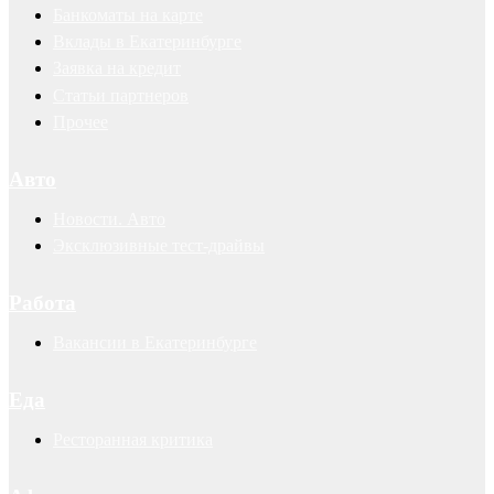
Банкоматы на карте
Вклады в Екатеринбурге
Заявка на кредит
Статьи партнеров
Прочее
Авто
Новости. Авто
Эксклюзивные тест-драйвы
Работа
Вакансии в Екатеринбурге
Еда
Ресторанная критика