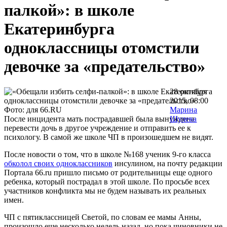
палкой»: в школе
Екатеринбурга
одноклассницы отомстили
девочке за «предательство»
28 октября
2015, 08:00
Фото: для 66.RU
Марина
После инцидента мать пострадавшей была вынуждена
Шулева
перевести дочь в другое учреждение и отправить ее к
психологу. В самой же школе ЧП в произошедшем не видят.
После новости о том, что в школе №168 ученик 9-го класса
обколол своих одноклассников
инсулином, на почту редакции
Портала 66.ru пришло письмо от родительницы еще одного
ребенка, который пострадал в этой школе. По просьбе всех
участников конфликта мы не будем называть их реальных
имен.
ЧП с пятиклассницей Светой, по словам ее мамы Анны,
произошло еще несколько недель назад, но пока чиновники не