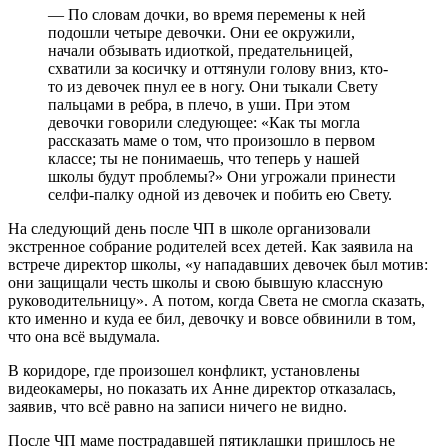
— По словам дочки, во время перемены к ней
подошли четыре девочки. Они ее окружили,
начали обзывать идиоткой, предательницей,
схватили за косичку и оттянули голову вниз, кто-
то из девочек пнул ее в ногу. Они тыкали Свету
пальцами в ребра, в плечо, в уши. При этом
девочки говорили следующее: «Как ты могла
рассказать маме о том, что произошло в первом
классе; ты не понимаешь, что теперь у нашей
школы будут проблемы?» Они угрожали принести
селфи-палку одной из девочек и побить ею Свету.
На следующий день после ЧП в школе организовали
экстренное собрание родителей всех детей. Как заявила на
встрече директор школы, «у нападавших девочек был мотив:
они защищали честь школы и свою бывшую классную
руководительницу». А потом, когда Света не смогла сказать,
кто именно и куда ее бил, девочку и вовсе обвинили в том,
что она всё выдумала.
В коридоре, где произошел конфликт, установлены
видеокамеры, но показать их Анне директор отказалась,
заявив, что всё равно на записи ничего не видно.
После ЧП маме пострадавшей пятиклашки пришлось не