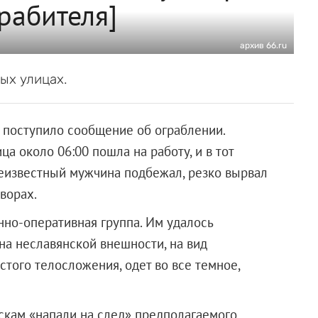
рабителя]
архив 66.ru
ых улицах.
 поступило сообщение об ограблении.
а около 06:00 пошла на работу, и в тот
неизвестный мужчина подбежал, резко вырвал
ворах.
но-оперативная группа. Им удалось
а неславянской внешности, на вид
стого телосложения, одет во все темное,
ыскам «напали на след» предполагаемого