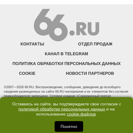
КОНТАКТЫ
ОТДЕЛ ПРОДАЖ
КАНАЛ В TELEGRAM
ПОЛИТИКА ОБРАБОТКИ ПЕРСОНАЛЬНЫХ ДАННЫХ
COOKIE
НОВОСТИ ПАРТНЕРОВ
©2007—2026 66.RU. Воспроизведение, сообщение, доведение до всеобщего
сведения размещенных на сайте 66.RU материалов и их элементов без согласия
правообладателя запрещено. Сетевое издание «Современный портал
Екатеринбурга — «66.ru» (18+) зарегистрировано Федеральной службой по
Оставаясь на сайте, вы подтверждаете свое согласие с
надзору в сфере связи, информационных технологий и массовых коммуникаций
политикой обработки персональных данных
и на
(Роскомнадзор). Регистрационный номер ЭЛ № ФС 77 - 76634 от 02.09.2019
использование
cookie-файлов
.
Учредитель: Общество с ограниченной ответственностью "66.ру". Юридический
адрес: 620014, Свердловская обл., г. Екатеринбург, ул. Бориса Ельцина, строение
3, оф. 7015 Фактический адрес редакции и отдела продаж: 620014, Свердловская
Понятно
обл., г. Екатеринбург, ул. Бориса Ельцина, д. 3, оф. 7015, +7 (343) 288-50-66
info@news.66.ru Главный редактор: Шлыков Дмитрий Владимирович