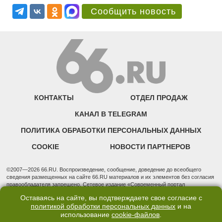
Сообщить новость
КОНТАКТЫ
ОТДЕЛ ПРОДАЖ
КАНАЛ В TELEGRAM
ПОЛИТИКА ОБРАБОТКИ ПЕРСОНАЛЬНЫХ ДАННЫХ
COOKIE
НОВОСТИ ПАРТНЕРОВ
©2007—2026 66.RU. Воспроизведение, сообщение, доведение до всеобщего
сведения размещенных на сайте 66.RU материалов и их элементов без согласия
правообладателя запрещено. Сетевое издание «Современный портал
Екатеринбурга — «66.ru» (18+) зарегистрировано Федеральной службой по
Оставаясь на сайте, вы подтверждаете свое согласие с
надзору в сфере связи, информационных технологий и массовых коммуникаций
политикой обработки персональных данных
и на
(Роскомнадзор). Регистрационный номер ЭЛ № ФС 77 - 76634 от 02.09.2019
использование
cookie-файлов
.
Учредитель: Общество с ограниченной ответственностью "66.ру". Юридический
адрес: 620014, Свердловская обл., г. Екатеринбург, ул. Бориса Ельцина, строение