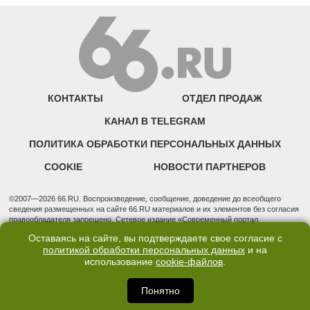
КОНТАКТЫ
ОТДЕЛ ПРОДАЖ
КАНАЛ В TELEGRAM
ПОЛИТИКА ОБРАБОТКИ ПЕРСОНАЛЬНЫХ ДАННЫХ
COOKIE
НОВОСТИ ПАРТНЕРОВ
©2007—2026 66.RU. Воспроизведение, сообщение, доведение до всеобщего
сведения размещенных на сайте 66.RU материалов и их элементов без согласия
правообладателя запрещено. Сетевое издание «Современный портал
Екатеринбурга — «66.ru» (18+) зарегистрировано Федеральной службой по
Оставаясь на сайте, вы подтверждаете свое согласие с
надзору в сфере связи, информационных технологий и массовых коммуникаций
политикой обработки персональных данных
и на
(Роскомнадзор). Регистрационный номер ЭЛ № ФС 77 - 76634 от 02.09.2019
использование
cookie-файлов
.
Учредитель: Общество с ограниченной ответственностью "66.ру". Юридический
адрес: 620014, Свердловская обл., г. Екатеринбург, ул. Бориса Ельцина, строение
3, оф. 7015 Фактический адрес редакции и отдела продаж: 620014, Свердловская
Понятно
обл., г. Екатеринбург, ул. Бориса Ельцина, д. 3, оф. 7015, +7 (343) 288-50-66
info@news.66.ru Главный редактор: Шлыков Дмитрий Владимирович