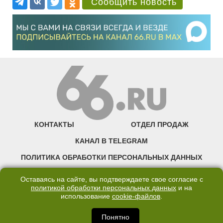
Сообщить новость
КОНТАКТЫ
ОТДЕЛ ПРОДАЖ
КАНАЛ В TELEGRAM
ПОЛИТИКА ОБРАБОТКИ ПЕРСОНАЛЬНЫХ ДАННЫХ
COOKIE
Оставаясь на сайте, вы подтверждаете свое согласие с
политикой обработки персональных данных
и на
использование
cookie-файлов
.
©2007—2025 66.RU. Воспроизведение, сообщение, доведение до всеобщего
сведения размещенных на сайте 66.RU материалов и их элементов без согласия
правообладателя запрещено. Сетевое издание «Современный портал
Понятно
Екатеринбурга — «66.ru» (18+) зарегистрировано Федеральной службой по