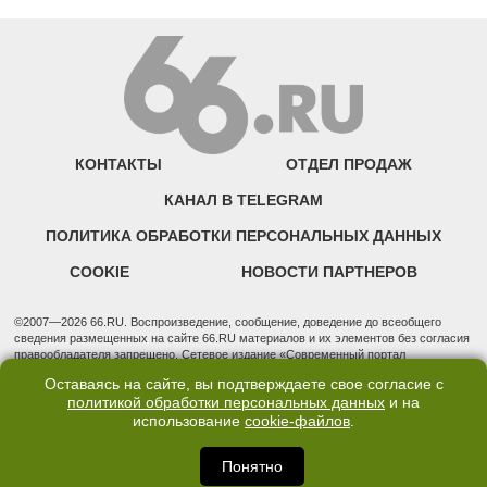
КОНТАКТЫ
ОТДЕЛ ПРОДАЖ
КАНАЛ В TELEGRAM
ПОЛИТИКА ОБРАБОТКИ ПЕРСОНАЛЬНЫХ ДАННЫХ
COOKIE
НОВОСТИ ПАРТНЕРОВ
©2007—2026 66.RU. Воспроизведение, сообщение, доведение до всеобщего
сведения размещенных на сайте 66.RU материалов и их элементов без согласия
правообладателя запрещено. Сетевое издание «Современный портал
Екатеринбурга — «66.ru» (18+) зарегистрировано Федеральной службой по
Оставаясь на сайте, вы подтверждаете свое согласие с
надзору в сфере связи, информационных технологий и массовых коммуникаций
политикой обработки персональных данных
и на
(Роскомнадзор). Регистрационный номер ЭЛ № ФС 77 - 76634 от 02.09.2019
использование
cookie-файлов
.
Учредитель: Общество с ограниченной ответственностью "66.ру". Юридический
адрес: 620014, Свердловская обл., г. Екатеринбург, ул. Бориса Ельцина, строение
3, оф. 7015 Фактический адрес редакции и отдела продаж: 620014, Свердловская
Понятно
обл., г. Екатеринбург, ул. Бориса Ельцина, д. 3, оф. 7015, +7 (343) 288-50-66
info@news.66.ru Главный редактор: Шлыков Дмитрий Владимирович