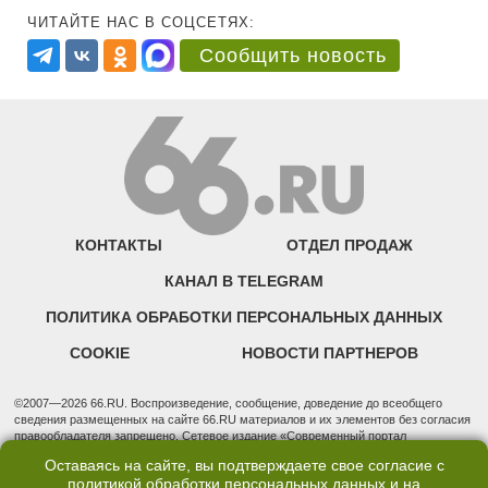
ЧИТАЙТЕ НАС В СОЦСЕТЯХ:
Сообщить новость
КОНТАКТЫ
ОТДЕЛ ПРОДАЖ
КАНАЛ В TELEGRAM
ПОЛИТИКА ОБРАБОТКИ ПЕРСОНАЛЬНЫХ ДАННЫХ
COOKIE
НОВОСТИ ПАРТНЕРОВ
©2007—2026 66.RU. Воспроизведение, сообщение, доведение до всеобщего
сведения размещенных на сайте 66.RU материалов и их элементов без согласия
правообладателя запрещено. Сетевое издание «Современный портал
Екатеринбурга — «66.ru» (18+) зарегистрировано Федеральной службой по
Оставаясь на сайте, вы подтверждаете свое согласие с
надзору в сфере связи, информационных технологий и массовых коммуникаций
политикой обработки персональных данных
и на
(Роскомнадзор). Регистрационный номер ЭЛ № ФС 77 - 76634 от 02.09.2019