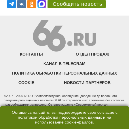
Сообщить новость
КОНТАКТЫ
ОТДЕЛ ПРОДАЖ
КАНАЛ В TELEGRAM
ПОЛИТИКА ОБРАБОТКИ ПЕРСОНАЛЬНЫХ ДАННЫХ
COOKIE
НОВОСТИ ПАРТНЕРОВ
©2007—2026 66.RU. Воспроизведение, сообщение, доведение до всеобщего
сведения размещенных на сайте 66.RU материалов и их элементов без согласия
правообладателя запрещено. Сетевое издание «Современный портал
Екатеринбурга — «66.ru» (18+) зарегистрировано Федеральной службой по
Оставаясь на сайте, вы подтверждаете свое согласие с
надзору в сфере связи, информационных технологий и массовых коммуникаций
политикой обработки персональных данных
и на
(Роскомнадзор). Регистрационный номер ЭЛ № ФС 77 - 76634 от 02.09.2019
использование
cookie-файлов
.
Учредитель: Общество с ограниченной ответственностью "66.ру". Юридический
адрес: 620014, Свердловская обл., г. Екатеринбург, ул. Бориса Ельцина, строение