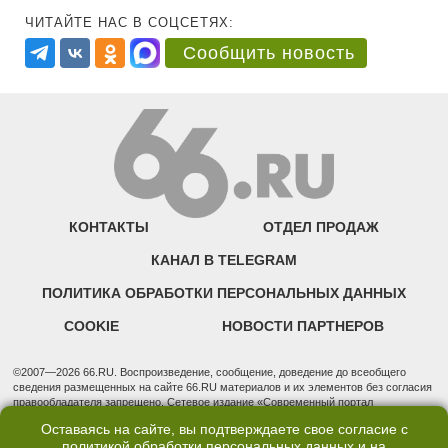
ЧИТАЙТЕ НАС В СОЦСЕТЯХ:
Сообщить новость
КОНТАКТЫ
ОТДЕЛ ПРОДАЖ
КАНАЛ В TELEGRAM
ПОЛИТИКА ОБРАБОТКИ ПЕРСОНАЛЬНЫХ ДАННЫХ
COOKIE
НОВОСТИ ПАРТНЕРОВ
©2007—2026 66.RU. Воспроизведение, сообщение, доведение до всеобщего
сведения размещенных на сайте 66.RU материалов и их элементов без согласия
правообладателя запрещено. Сетевое издание «Современный портал
Екатеринбурга — «66.ru» (18+) зарегистрировано Федеральной службой по
Оставаясь на сайте, вы подтверждаете свое согласие с
надзору в сфере связи, информационных технологий и массовых коммуникаций
политикой обработки персональных данных
и на
(Роскомнадзор). Регистрационный номер ЭЛ № ФС 77 - 76634 от 02.09.2019