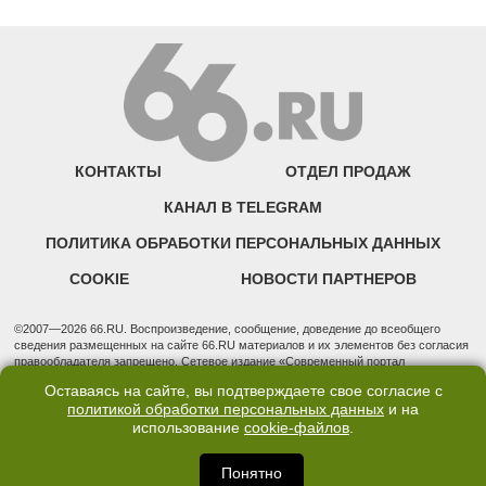
КОНТАКТЫ
ОТДЕЛ ПРОДАЖ
КАНАЛ В TELEGRAM
ПОЛИТИКА ОБРАБОТКИ ПЕРСОНАЛЬНЫХ ДАННЫХ
COOKIE
НОВОСТИ ПАРТНЕРОВ
©2007—2026 66.RU. Воспроизведение, сообщение, доведение до всеобщего
сведения размещенных на сайте 66.RU материалов и их элементов без согласия
правообладателя запрещено. Сетевое издание «Современный портал
Екатеринбурга — «66.ru» (18+) зарегистрировано Федеральной службой по
Оставаясь на сайте, вы подтверждаете свое согласие с
надзору в сфере связи, информационных технологий и массовых коммуникаций
политикой обработки персональных данных
и на
(Роскомнадзор). Регистрационный номер ЭЛ № ФС 77 - 76634 от 02.09.2019
использование
cookie-файлов
.
Учредитель: Общество с ограниченной ответственностью "66.ру". Юридический
адрес: 620014, Свердловская обл., г. Екатеринбург, ул. Бориса Ельцина, строение
3, оф. 7015 Фактический адрес редакции и отдела продаж: 620014, Свердловская
Понятно
обл., г. Екатеринбург, ул. Бориса Ельцина, д. 3, оф. 7015, +7 (343) 288-50-66