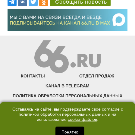
Сообщить новость
КОНТАКТЫ
ОТДЕЛ ПРОДАЖ
КАНАЛ В TELEGRAM
ПОЛИТИКА ОБРАБОТКИ ПЕРСОНАЛЬНЫХ ДАННЫХ
COOKIE
Оставаясь на сайте, вы подтверждаете свое согласие с
политикой обработки персональных данных
и на
использование
cookie-файлов
.
©2007—2025 66.RU. Воспроизведение, сообщение, доведение до всеобщего
сведения размещенных на сайте 66.RU материалов и их элементов без согласия
правообладателя запрещено. Сетевое издание «Современный портал
Понятно
Екатеринбурга — «66.ru» (18+) зарегистрировано Федеральной службой по