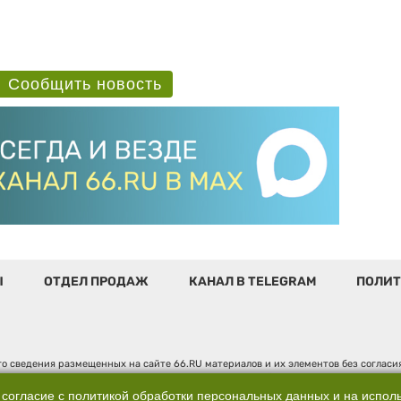
Сообщить новость
Ы
ОТДЕЛ ПРОДАЖ
КАНАЛ В TELEGRAM
ПОЛИТ
о сведения размещенных на сайте 66.RU материалов и их элементов без соглас
 по надзору в сфере связи, информационных технологий и массовых коммуникаци
". Юридический адрес: 620014, Свердловская обл., г. Екатеринбург, ул. Бориса 
 согласие с
политикой обработки персональных данных
и на испол