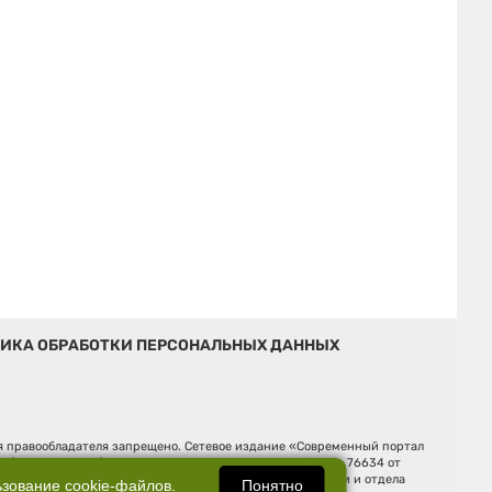
ИКА ОБРАБОТКИ ПЕРСОНАЛЬНЫХ ДАННЫХ
ия правообладателя запрещено. Сетевое издание «Современный портал
й (Роскомнадзор). Регистрационный номер ЭЛ № ФС 77 - 76634 от
Ельцина, строение 3, оф. 7015 Фактический адрес редакции и отдела
Понятно
ьзование
cookie-файлов
.