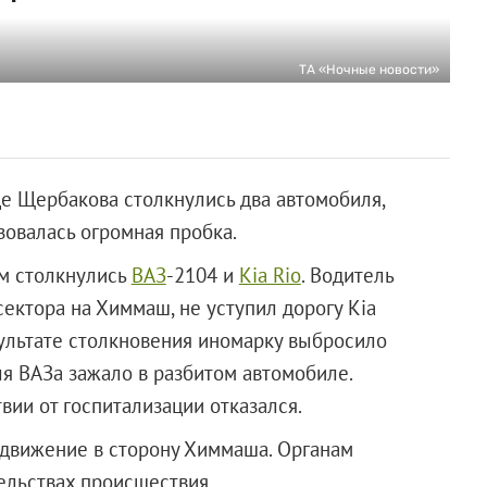
ТА «Ночные новости»
е Щербакова столкнулись два автомобиля,
зовалась огромная пробка.
ам столкнулись
ВАЗ
-2104 и
Kia Rio
. Водитель
сектора на Химмаш, не уступил дорогу Kia
езультате столкновения иномарку выбросило
ля ВАЗа зажало в разбитом автомобиле.
вии от госпитализации отказался.
движение в сторону Химмаша. Органам
ельствах происшествия.