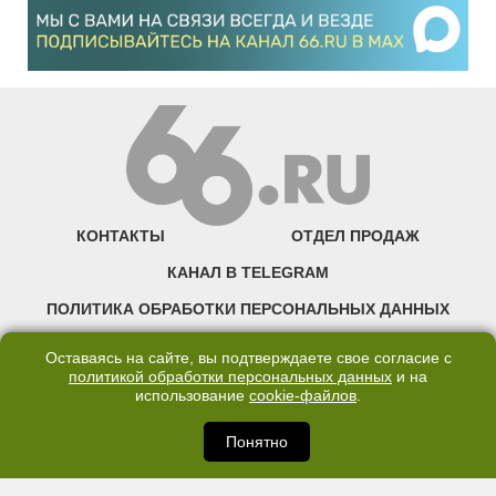
КОНТАКТЫ
ОТДЕЛ ПРОДАЖ
КАНАЛ В TELEGRAM
ПОЛИТИКА ОБРАБОТКИ ПЕРСОНАЛЬНЫХ ДАННЫХ
COOKIE
Оставаясь на сайте, вы подтверждаете свое согласие с
политикой обработки персональных данных
и на
использование
cookie-файлов
.
©2007—2025 66.RU. Воспроизведение, сообщение, доведение до всеобщего
сведения размещенных на сайте 66.RU материалов и их элементов без согласия
правообладателя запрещено. Сетевое издание «Современный портал
Понятно
Екатеринбурга — «66.ru» (18+) зарегистрировано Федеральной службой по
надзору в сфере связи, информационных технологий и массовых коммуникаций
(Роскомнадзор). Регистрационный номер ЭЛ № ФС 77 - 76634 от 02.09.2019
Учредитель: Общество с ограниченной ответственностью "66.ру". Юридический