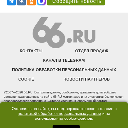
Сообщить новость
КОНТАКТЫ
ОТДЕЛ ПРОДАЖ
КАНАЛ В TELEGRAM
ПОЛИТИКА ОБРАБОТКИ ПЕРСОНАЛЬНЫХ ДАННЫХ
COOKIE
НОВОСТИ ПАРТНЕРОВ
©2007—2026 66.RU. Воспроизведение, сообщение, доведение до всеобщего
сведения размещенных на сайте 66.RU материалов и их элементов без согласия
правообладателя запрещено. Сетевое издание «Современный портал
Екатеринбурга — «66.ru» (18+) зарегистрировано Федеральной службой по
Оставаясь на сайте, вы подтверждаете свое согласие с
надзору в сфере связи, информационных технологий и массовых коммуникаций
политикой обработки персональных данных
и на
(Роскомнадзор). Регистрационный номер ЭЛ № ФС 77 - 76634 от 02.09.2019
использование
cookie-файлов
.
Учредитель: Общество с ограниченной ответственностью "66.ру". Юридический
адрес: 620014, Свердловская обл., г. Екатеринбург, ул. Бориса Ельцина, строение
3, оф. 7015 Фактический адрес редакции и отдела продаж: 620014, Свердловская