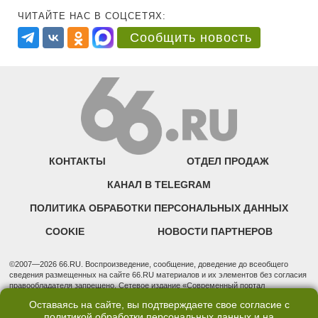
ЧИТАЙТЕ НАС В СОЦСЕТЯХ:
Сообщить новость
КОНТАКТЫ
ОТДЕЛ ПРОДАЖ
КАНАЛ В TELEGRAM
ПОЛИТИКА ОБРАБОТКИ ПЕРСОНАЛЬНЫХ ДАННЫХ
COOKIE
НОВОСТИ ПАРТНЕРОВ
©2007—2026 66.RU. Воспроизведение, сообщение, доведение до всеобщего
сведения размещенных на сайте 66.RU материалов и их элементов без согласия
правообладателя запрещено. Сетевое издание «Современный портал
Екатеринбурга — «66.ru» (18+) зарегистрировано Федеральной службой по
Оставаясь на сайте, вы подтверждаете свое согласие с
надзору в сфере связи, информационных технологий и массовых коммуникаций
политикой обработки персональных данных
и на
(Роскомнадзор). Регистрационный номер ЭЛ № ФС 77 - 76634 от 02.09.2019