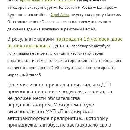
№120,
произошло 1 марта 2013 года
. На пересечении
автодорог Екатеринбург — Полевской и Ревда — Дегтярск —
Курганово автомобиль
Opel Astra
не уступил дорогу «Газели».
От столкновения «Газель» вынесло на полосу встречного
движения, где она врезалась в рейсовый НефАЗ.
В результате аварии
пострадали 13 человек, двое
из них скончались
. Одна из
пассажирок автобуса,
получившая переломы ключицы и нескольких ребер,
обратилась с иском в Полевской городской суд с требованием
возместить причиненный ей вред, а также компенсировать
моральный ущерб.
Ответчик иск не признал и пояснил, что ДТП
произошло не по вине водителя, а значит, он
не должен нести обязательства
перед пассажиром. Между тем в суде
выяснилось, что МУП «Пассажирское
автотранспортное предприятие», которому
принадлежал автобус, не застраховало свою