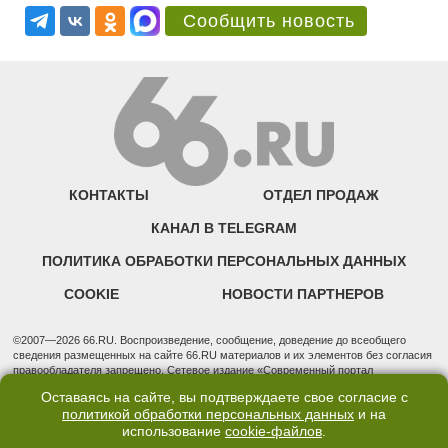
Сообщить новость
КОНТАКТЫ
ОТДЕЛ ПРОДАЖ
КАНАЛ В TELEGRAM
ПОЛИТИКА ОБРАБОТКИ ПЕРСОНАЛЬНЫХ ДАННЫХ
COOKIE
НОВОСТИ ПАРТНЕРОВ
©2007—2026 66.RU. Воспроизведение, сообщение, доведение до всеобщего
сведения размещенных на сайте 66.RU материалов и их элементов без согласия
правообладателя запрещено. Сетевое издание «Современный портал
Екатеринбурга — «66.ru» (18+) зарегистрировано Федеральной службой по
Оставаясь на сайте, вы подтверждаете свое согласие с
надзору в сфере связи, информационных технологий и массовых коммуникаций
политикой обработки персональных данных
и на
(Роскомнадзор). Регистрационный номер ЭЛ № ФС 77 - 76634 от 02.09.2019
использование
cookie-файлов
.
Учредитель: Общество с ограниченной ответственностью "66.ру". Юридический
адрес: 620014, Свердловская обл., г. Екатеринбург, ул. Бориса Ельцина, строение