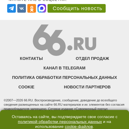
Сообщить новость
КОНТАКТЫ
ОТДЕЛ ПРОДАЖ
КАНАЛ В TELEGRAM
ПОЛИТИКА ОБРАБОТКИ ПЕРСОНАЛЬНЫХ ДАННЫХ
COOKIE
НОВОСТИ ПАРТНЕРОВ
©2007—2026 66.RU. Воспроизведение, сообщение, доведение до всеобщего
сведения размещенных на сайте 66.RU материалов и их элементов без согласия
правообладателя запрещено. Сетевое издание «Современный портал
Екатеринбурга — «66.ru» (18+) зарегистрировано Федеральной службой по
Оставаясь на сайте, вы подтверждаете свое согласие с
надзору в сфере связи, информационных технологий и массовых коммуникаций
политикой обработки персональных данных
и на
(Роскомнадзор). Регистрационный номер ЭЛ № ФС 77 - 76634 от 02.09.2019
использование
cookie-файлов
.
Учредитель: Общество с ограниченной ответственностью "66.ру". Юридический