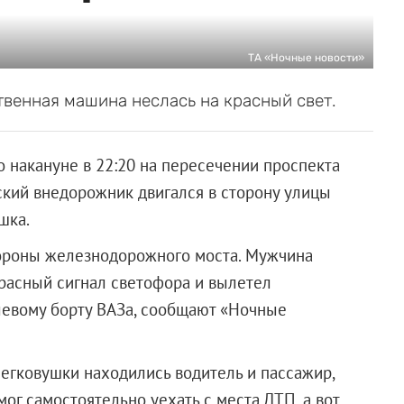
ТА «Ночные новости»
венная машина неслась на красный свет.
 накануне в 22:20 на пересечении проспекта
ский внедорожник двигался в сторону улицы
шка.
тороны железнодорожного моста. Мужчина
красный сигнал светофора и вылетел
 левому борту ВАЗа, сообщают «Ночные
легковушки находились водитель и пассажир,
мог самостоятельно уехать с места ДТП, а вот